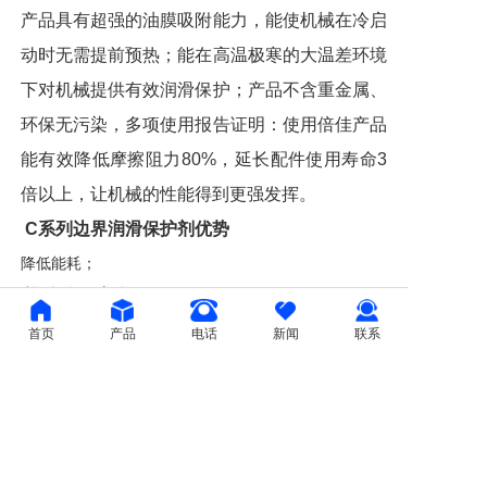
产品具有超强的油膜吸附能力，能使机械在冷启
动时无需提前预热；能在高温极寒的大温差环境
下对机械提供有效润滑保护；产品不含重金属、
环保无污染，多项使用报告证明：使用倍佳产品
能有效降低摩擦阻力80%，延长配件使用寿命3
倍以上，让机械的性能得到更强发挥。
C系列边界润滑保护剂优势
降低能耗；
利于设备干启动；
减少机件磨损，降低摩擦噪音；
首页
产品
电话
新闻
联系
提高设备使用率，有效延长使用寿命1-2倍；
高强度极压油膜能减少摩擦阻力80％以上；
C690G所形成的油膜保护层不易受温度变化的影响。
P系列多功能润滑脂优势
温度适用范围广，高低温性能优良。该脂在300℃时不