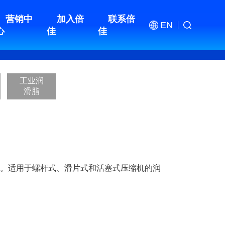
营销中
加入倍
联系倍
EN
心
佳
佳
工业润
滑脂
成。适用于螺杆式、滑片式和活塞式压缩机的润