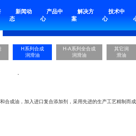
倍
新闻动
产品中
解决方
技术中
态
心
案
心
）
车用润滑油（脂）
功能性添加剂
能
H系列合成
H-A系列全合成
其它润
润滑油
润滑油
滑油
础油和合成油，加入进口复合添加剂，采用先进的生产工艺精制而