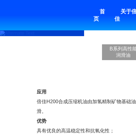
首
关于
页
佳
食品级润滑油（脂）
工业级润滑油（脂
B系列高性
润滑油
应用
倍佳H200合成压缩机油由加氢精制矿物基
滑。
优势
具有优良的高温稳定性和抗氧化性；